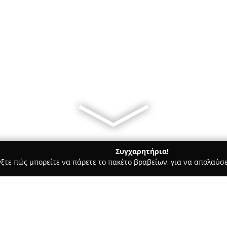
Συγχαρητήρια!
γξτε πώς μπορείτε να πάρετε το πακέτο βραβείων, για να απολαύσε
α Κοσμήματα, Ρολόγια - Θεσσαλονίκη
des.el.art