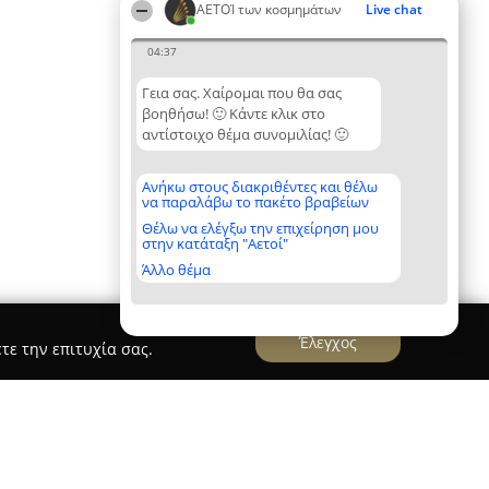
ΑΕΤΟΊ των κοσμημάτων
Live chat
04:37
Γεια σας. Χαίρομαι που θα σας
βοηθήσω! 🙂 Κάντε κλικ στο
αντίστοιχο θέμα συνομιλίας! 🙂
Ανήκω στους διακριθέντες και θέλω
να παραλάβω το πακέτο βραβείων
Θέλω να ελέγξω την επιχείρηση μου
στην κατάταξη "Αετοί"
Άλλο θέμα
Έλεγχος
τε την επιτυχία σας.