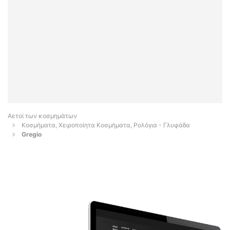
Αετοί των κοσμημάτων
Κοσμήματα, Χειροποίητα Κοσμήματα, Ρολόγια - Γλυφάδα
Gregio