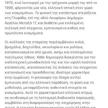
1970, ενώ λειτουργεί με την τρέχουσα μορφή της από το
1999, φέρνοντας μια νέα, ελληνική οπτική στον χώρο
των κοσμημάτων. Το φυσικό της κατάστημα στεγάζεται
στη Γλυφάδα, επί της οδού Λεωφόρου Δημάρχου
Αγγέλου Μεταξά 17, και διαθέτει μια επιλεγμένη
συλλογή από σύγχρονα, εμπνευσμένα καθώς και
πρωτότυπα κοσμήματα.
Οι συλλογές της εταιρείας περιλαμβάνουν κολιέ,
βραχιόλια, δαχτυλίδια, σκουλαρίκια και ρολόγια,
κατασκευασμένα από χρυσό, ασήμι και επιλεγμένους
πολύτιμους λίθους. Κάθε δημιουργία διακρίνεται για την
καλλιτεχνική μοναδικότητά της και την υψηλή ποιότητα
κατασκευής, ικανοποιώντας τις ανάγκες του σύγχρονου
καταναλωτή και προσδίδοντας ιδιαίτερο χαρακτήρα
στην εμφάνιση. Η φιλοσοφία της Gregio αντλεί
έμπνευση από την ελληνική παράδοση, τη φύση και τη
μυθολογία, μεταφράζοντας αυθεντικά στοιχεία σε
κοσμήματα. Αυτό το χαρακτηριστικό ελληνικό στίγμα,
σε συνδυασμό με τη λεπτομερή διαδικασία παραγωγής,
συμβάλλει στη διαφοροποίηση της επιχείρησης στην
αγορά. Η εταιρεία δραστηριοποιείται εκτός Ελλάδας και