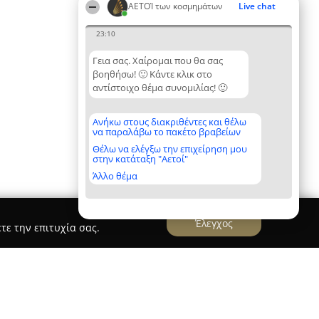
ΑΕΤΟΊ των κοσμημάτων
Live chat
23:10
Γεια σας. Χαίρομαι που θα σας
βοηθήσω! 🙂 Κάντε κλικ στο
αντίστοιχο θέμα συνομιλίας! 🙂
Ανήκω στους διακριθέντες και θέλω
να παραλάβω το πακέτο βραβείων
Θέλω να ελέγξω την επιχείρηση μου
στην κατάταξη "Αετοί"
Άλλο θέμα
Έλεγχος
τε την επιτυχία σας.