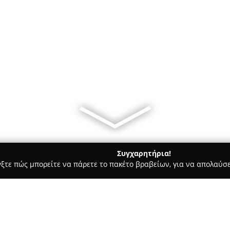
Συγχαρητήρια!
γξτε πώς μπορείτε να πάρετε το πακέτο βραβείων, για να απολαύσε
α Κοσμήματα, Ρολόγια - Λιμενασ Χερσονησου
Lucia Jewellery