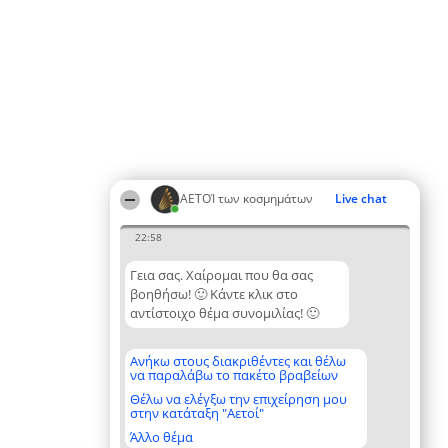
ΑΕΤΟΊ των κοσμημάτων
Live chat
22:58
Γεια σας. Χαίρομαι που θα σας
βοηθήσω! 🙂 Κάντε κλικ στο
αντίστοιχο θέμα συνομιλίας! 🙂
Ανήκω στους διακριθέντες και θέλω
να παραλάβω το πακέτο βραβείων
Θέλω να ελέγξω την επιχείρηση μου
στην κατάταξη "Αετοί"
Άλλο θέμα