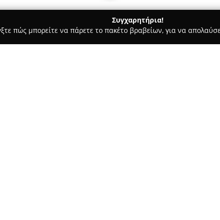
Συγχαρητήρια!
γξτε πώς μπορείτε να πάρετε το πακέτο βραβείων, για να απολαύσε
α Κοσμήματα, Ρολόγια - Λαμία
MT ΤΣΟΥΚΑΛΟΣ
Σχετικά με την εταιρεία:
Το κοσμηματοπωλείο
MT ΤΣΟΥ
κατάστημά του να βρίσκεται σ
ποικιλία κοσμημάτων υψηλής 
των κοσμημάτων, η επιχείρηση
Δείτε περισσότερα >>
στην αισθητική όσο και στην 
περιλαμβάνει κοσμήματα που π
χειροποίητες δημιουργίες, καθ
Στους πελάτες δίνεται η δυνατ