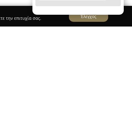
Έλεγχος
τε την επιτυχία σας.
ΚΑΛΟΣ
έχει εδραιωθεί στη Λαμία, με το
την οδό Αβέρωφ 13, προσφέροντας εκτενή
ποιότητας. Με μακρόχρονη παρουσία στον χώρο
 γίνεται γνωστή για την έμφαση που δίνει τόσο
αξία των δημιουργιών της. Η συλλογή
οικίλλουν από τα κλασικά μέχρι τα μοντέρνα,
ώς και επιλογές από ρολόγια.
ότητα να επιλέξουν ανάμεσα σε αλυσίδες, βέρες,