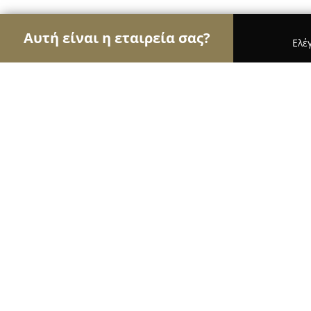
Αυτή είναι η εταιρεία σας?
Ελέ
Αετοί των κοσμημάτων
Κοσμήματα, Χειροποίητ
MT ΤΣΟΥΚΑΛΟΣ
8.6
(8)
Λαμία, Αβέρωφ 13
Εμφάνιση αριθμού τηλεφώνου