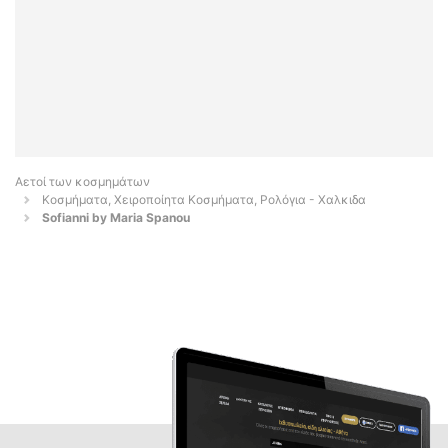
Αετοί των κοσμημάτων
Κοσμήματα, Χειροποίητα Κοσμήματα, Ρολόγια - Χαλκιδα
Sofianni by Maria Spanou