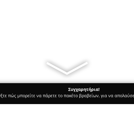
Συγχαρητήρια!
γξτε πώς μπορείτε να πάρετε το πακέτο βραβείων, για να απολαύσε
α Κοσμήματα, Ρολόγια - περιοχή Χανίων
Stamatakis Jewellery