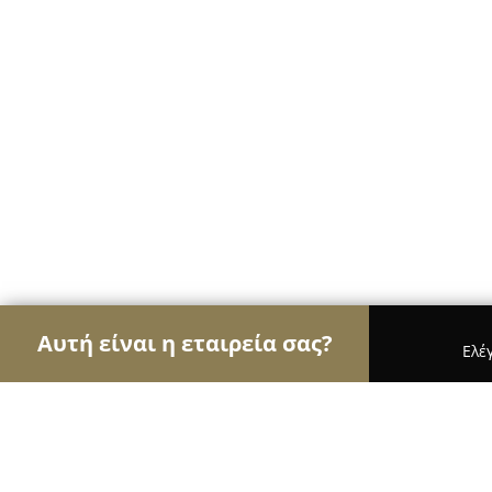
Αυτή είναι η εταιρεία σας?
Ελέ
Αετοί των κοσμημάτων
Κοσμήματα, Χειροποίητ