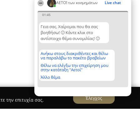
ΑΕΤΟΊ των κοσμημάτων
Live chat
01:45
Γεια σας. Χαίρομαι που θα σας
βοηθήσω! 🙂 Κάντε κλικ στο
αντίστοιχο θέμα συνομιλίας! 🙂
Ανήκω στους διακριθέντες και θέλω
να παραλάβω το πακέτο βραβείων
Θέλω να ελέγξω την επιχείρηση μου
στην κατάταξη "Αετοί"
Άλλο θέμα
Έλεγχος
τε την επιτυχία σας.