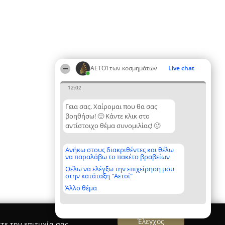
ΑΕΤΟΊ των κοσμημάτων
Live chat
12:02
Γεια σας. Χαίρομαι που θα σας
βοηθήσω! 🙂 Κάντε κλικ στο
αντίστοιχο θέμα συνομιλίας! 🙂
Ανήκω στους διακριθέντες και θέλω
να παραλάβω το πακέτο βραβείων
Θέλω να ελέγξω την επιχείρηση μου
στην κατάταξη "Αετοί"
Άλλο θέμα
Έλεγχος
τε την επιτυχία σας.