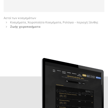
Αετοί των κοσμημάτων
Κοσμήματα, Χειροποίητα Κοσμήματα, Ρολόγια - περιοχή Ξάνθης
Ζωής χειροποιήματα