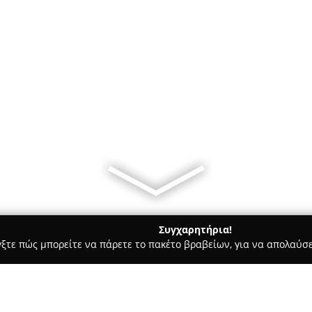
Συγχαρητήρια!
γξτε πώς μπορείτε να πάρετε το πακέτο βραβείων, για να απολαύσε
α Κοσμήματα, Ρολόγια - Ναυπακτοσ
Karma jewellery & accesso