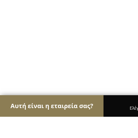
Αυτή είναι η εταιρεία σας?
Ελέ
Αετοί των κοσμημάτων
Κοσμήματα, Χειροποίητ