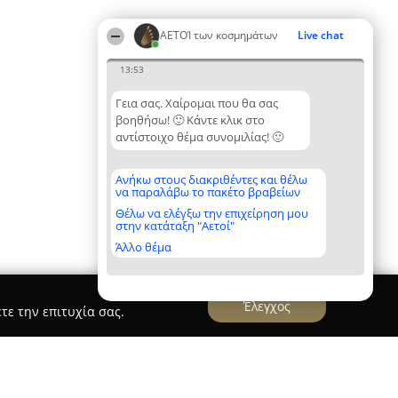
ΑΕΤΟΊ των κοσμημάτων
Live chat
13:53
Γεια σας. Χαίρομαι που θα σας
βοηθήσω! 🙂 Κάντε κλικ στο
αντίστοιχο θέμα συνομιλίας! 🙂
Ανήκω στους διακριθέντες και θέλω
να παραλάβω το πακέτο βραβείων
Θέλω να ελέγξω την επιχείρηση μου
στην κατάταξη "Αετοί"
Άλλο θέμα
Έλεγχος
τε την επιτυχία σας.
ries