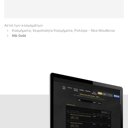
Αετοί των κοσμημάτων
Κοσμήματα, Χειροποίητα Κοσμήματα, Ρολόγια - Νεα Μουδανια
Nik Gold