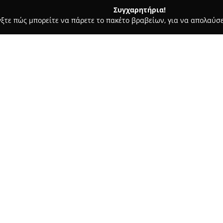
Συγχαρητήρια!
γξτε πώς μπορείτε να πάρετε το πακέτο βραβείων, για να απολαύσε
α Κοσμήματα, Ρολόγια - Θεσσαλονίκη
STEEL and STONE
Σχετικά με την εταιρεία:
Η
STEEL and STONE
είναι μία 
κοσμημάτων με έδρα τη Θεσσα
σχεδίων που ανανεώνονται δια
στην οδό Τσιμισκή 89, σημείο
στον χώρο του κοσμήματος. Η ε
να συμβαδίζει με τις σύγχρονε
στη συλλογή της.
Στα προϊόντα της συγκαταλέγο
σκουλαρίκια, κολιέ, βραχιόλια