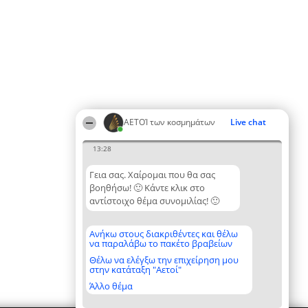
ΑΕΤΟΊ των κοσμημάτων
Live chat
13:28
Γεια σας. Χαίρομαι που θα σας
βοηθήσω! 🙂 Κάντε κλικ στο
αντίστοιχο θέμα συνομιλίας! 🙂
Ανήκω στους διακριθέντες και θέλω
να παραλάβω το πακέτο βραβείων
Θέλω να ελέγξω την επιχείρηση μου
στην κατάταξη "Αετοί"
Άλλο θέμα