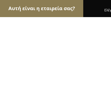
Αυτή είναι η εταιρεία σας?
Ελέ
Αετοί των κοσμημάτων
Κοσμήματα, Χειροποίητ
STEEL and STONE
9.5
(37)
Θεσσαλονίκη, Τσιμισκή 89
Εμφάνιση αριθμού τηλεφώνου