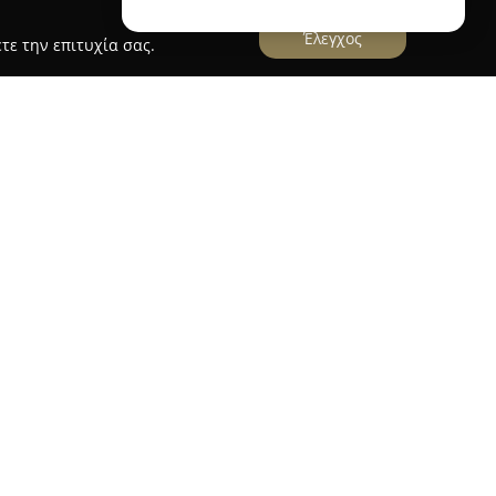
Έλεγχος
τε την επιτυχία σας.
εταιρεία που ξεχωρίζει στον κλάδο των
λονίκη, προσφέροντας ποικιλία μοντέρνων
ρκώς. Το κεντρικό της κατάστημα βρίσκεται
 αναφοράς για όσους αναζητούν τάσεις και στυλ
ταιρεία έχει καταξιωθεί για την ικανότητά της
ς απαιτήσεις της μόδας και να τις ενσωματώνει
νται κοσμήματα από ατσάλι και ορείχαλκο, όπως
, δαχτυλίδια και σειρά από αξεσουάρ σχεδιασμένα