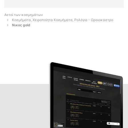
Αετοί των κοσμημάτων
Κοσμήματα, Χειροποίητα Κοσμήματα, Ρολόγια - Ωραιοκαστρο
Νικος gold