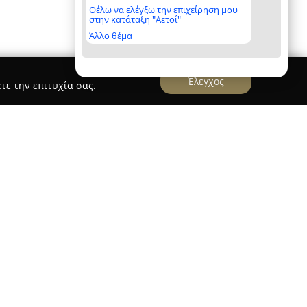
Θέλω να ελέγξω την επιχείρηση μου
στην κατάταξη "Αετοί"
Άλλο θέμα
Έλεγχος
τε την επιτυχία σας.
που εδρεύει στη Λεωφόρο Βεΐκου 10 στο Γαλάτσι,
ός παράγοντας στον κλάδο των κοσμημάτων και
 κατάστημα διαθέτει μια εκτεταμένη γκάμα
λιέ, βραχιόλια, σκουλαρίκια, αλυσίδες και
ιδικά αντικείμενα για γάμους και βαπτίσεις,
α και σταυρούς. Η συλλογή περιλαμβάνει