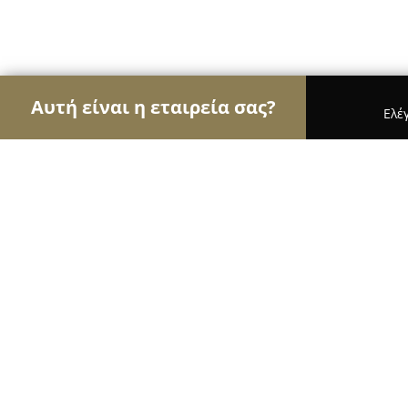
Αυτή είναι η εταιρεία σας?
Ελέ
Αετοί των κοσμημάτων
Κοσμήματα, Χειροποίητα
petradi_jewellery
9.4
(71)