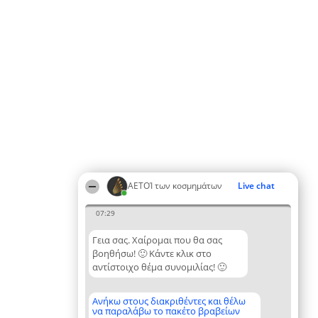
ΑΕΤΟΊ των κοσμημάτων
Live chat
07:29
Γεια σας. Χαίρομαι που θα σας
βοηθήσω! 🙂 Κάντε κλικ στο
αντίστοιχο θέμα συνομιλίας! 🙂
Ανήκω στους διακριθέντες και θέλω
να παραλάβω το πακέτο βραβείων