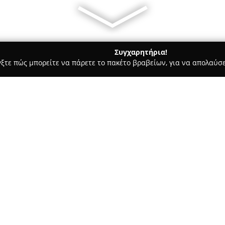
Συγχαρητήρια!
γξτε πώς μπορείτε να πάρετε το πακέτο βραβείων, για να απολαύσε
 Κοσμήματα, Ρολόγια - Γαλάτσι
petradi_jewellery
Σχετικά με την εταιρεία:
Η εταιρεία
petradi_jewellery
, 
έχει καθιερωθεί ως διαχρονικ
των ρολογιών στην Ελλάδα. Το
προϊόντων, όπως δαχτυλίδια, κο
Δείτε περισσότερα >>
μενταγιόν. Επιπλέον, παρέχει ε
μεταξύ άλλων βέρες, μονόπετρ