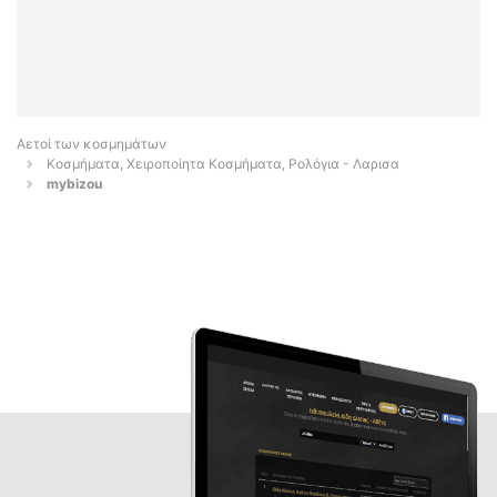
Αετοί των κοσμημάτων
Κοσμήματα, Χειροποίητα Κοσμήματα, Ρολόγια - Λαρισα
mybizou