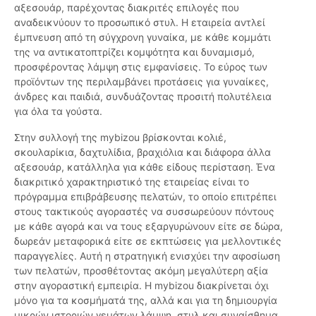
αξεσουάρ, παρέχοντας διακριτές επιλογές που
αναδεικνύουν το προσωπικό στυλ. Η εταιρεία αντλεί
έμπνευση από τη σύγχρονη γυναίκα, με κάθε κομμάτι
της να αντικατοπτρίζει κομψότητα και δυναμισμό,
προσφέροντας λάμψη στις εμφανίσεις. Το εύρος των
προϊόντων της περιλαμβάνει προτάσεις για γυναίκες,
άνδρες και παιδιά, συνδυάζοντας προσιτή πολυτέλεια
για όλα τα γούστα.
Στην συλλογή της mybizou βρίσκονται κολιέ,
σκουλαρίκια, δαχτυλίδια, βραχιόλια και διάφορα άλλα
αξεσουάρ, κατάλληλα για κάθε είδους περίσταση. Ένα
διακριτικό χαρακτηριστικό της εταιρείας είναι το
πρόγραμμα επιβράβευσης πελατών, το οποίο επιτρέπει
στους τακτικούς αγοραστές να συσσωρεύουν πόντους
με κάθε αγορά και να τους εξαργυρώνουν είτε σε δώρα,
δωρεάν μεταφορικά είτε σε εκπτώσεις για μελλοντικές
παραγγελίες. Αυτή η στρατηγική ενισχύει την αφοσίωση
των πελατών, προσθέτοντας ακόμη μεγαλύτερη αξία
στην αγοραστική εμπειρία. Η mybizou διακρίνεται όχι
μόνο για τα κοσμήματά της, αλλά και για τη δημιουργία
μικρών ιστοριών γεμάτων λάμψη, στυλ και συναίσθημα,