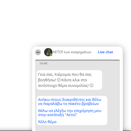
ΑΕΤΟΊ των κοσμημάτων
Live chat
16:40
Γεια σας. Χαίρομαι που θα σας
βοηθήσω! 🙂 Κάντε κλικ στο
αντίστοιχο θέμα συνομιλίας! 🙂
Ανήκω στους διακριθέντες και θέλω
να παραλάβω το πακέτο βραβείων
Θέλω να ελέγξω την επιχείρηση μου
στην κατάταξη "Αετοί"
Άλλο θέμα