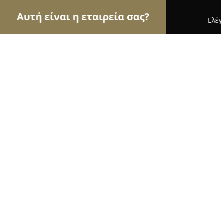
Αυτή είναι η εταιρεία σας?
Ελέ
Αετοί των κοσμημάτων
Κοσμήματα, Χειροποίητ
Croesus Jewelry Stores
9
(30)
Ηρακλειο, Ηράκλειο
Εμφάνιση αριθμού τηλεφώνου