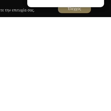
Έλεγχος
τε την επιτυχία σας.
ωθεί ως σημαντικός προορισμός στην Κρήτη για
 υψηλής ωρολογοποιίας. Από το 1981, η εταιρεία
σάρων δεκαετιών και έχει κερδίσει την
ογενειών όσο και διεθνών επισκεπτών που
τεχνία και τη διαχρονική κομψότητα των
σε μια σειρά κομψών καταστημάτων σε
ού, όπως το Ηράκλειο, το Ρέθυμνο, τα Χανιά, τη
υτελή ξενοδοχεία. Ως επίσημος μεταπωλητής της