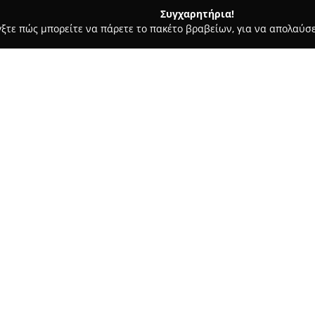
Συγχαρητήρια!
γξτε πώς μπορείτε να πάρετε το πακέτο βραβείων, για να απολαύσε
α Κοσμήματα, Ρολόγια - Ηρακλειο
Croesus Jewelry Stores
Σχετικά με την εταιρεία:
Η Croesus Jewelry
έχει καθιερ
εκλεκτά κοσμήματα και ρολόγια
διαθέτει εμπειρία άνω των τεσ
εμπιστοσύνη τόσο ντόπιων οικ
Δείτε περισσότερα >>
εκτιμούν την εξαιρετική δεξιο
προϊόντων της.
Η παρουσία της επεκτείνεται 
εξέχουσες τοποθεσίες του νησι
Χερσόνησο και επιλεγμένα πολ