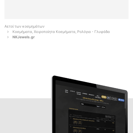
Αετοί των κοσμημάτων
Κοσμήματα, Χειροποίητα Κοσμήματα, Ρολόγια - Γλυφάδα
NKJewels.gr