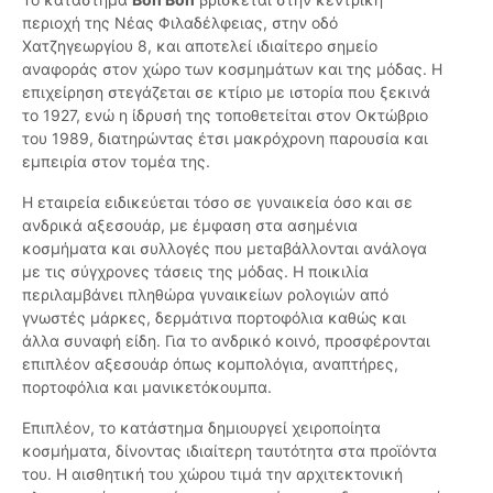
περιοχή της Νέας Φιλαδέλφειας, στην οδό
Χατζηγεωργίου 8, και αποτελεί ιδιαίτερο σημείο
αναφοράς στον χώρο των κοσμημάτων και της μόδας. Η
επιχείρηση στεγάζεται σε κτίριο με ιστορία που ξεκινά
το 1927, ενώ η ίδρυσή της τοποθετείται στον Οκτώβριο
του 1989, διατηρώντας έτσι μακρόχρονη παρουσία και
εμπειρία στον τομέα της.
Η εταιρεία ειδικεύεται τόσο σε γυναικεία όσο και σε
ανδρικά αξεσουάρ, με έμφαση στα ασημένια
κοσμήματα και συλλογές που μεταβάλλονται ανάλογα
με τις σύγχρονες τάσεις της μόδας. Η ποικιλία
περιλαμβάνει πληθώρα γυναικείων ρολογιών από
γνωστές μάρκες, δερμάτινα πορτοφόλια καθώς και
άλλα συναφή είδη. Για το ανδρικό κοινό, προσφέρονται
επιπλέον αξεσουάρ όπως κομπολόγια, αναπτήρες,
πορτοφόλια και μανικετόκουμπα.
Επιπλέον, το κατάστημα δημιουργεί χειροποίητα
κοσμήματα, δίνοντας ιδιαίτερη ταυτότητα στα προϊόντα
του. Η αισθητική του χώρου τιμά την αρχιτεκτονική