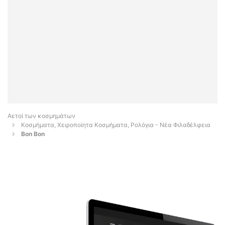
Αετοί των κοσμημάτων
Κοσμήματα, Χειροποίητα Κοσμήματα, Ρολόγια - Νέα Φιλαδέλφεια
Bon Bon