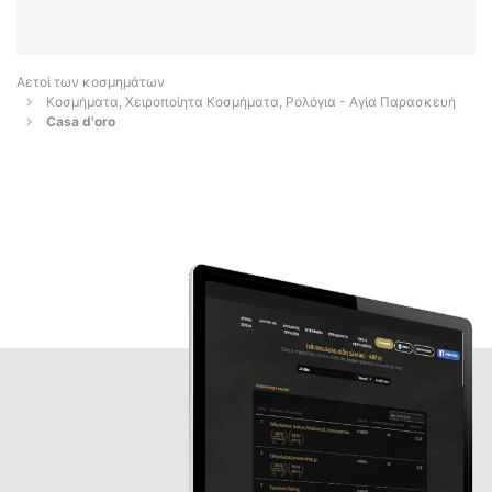
Αετοί των κοσμημάτων
Κοσμήματα, Χειροποίητα Κοσμήματα, Ρολόγια - Αγία Παρασκευή
Casa d'oro