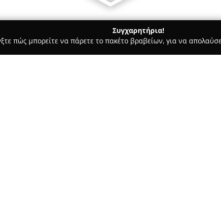
Συγχαρητήρια!
γξτε πώς μπορείτε να πάρετε το πακέτο βραβείων, για να απολαύσε
 Κοσμήματα, Ρολόγια - Βεροια
Cosi e Cosa
Σχετικά με την εταιρεία:
Η
Cosi e Cosa
έχει καθιερωθεί 
όσους επιθυμούν να βρουν ιδια
διακρίνεται για την εξειδίκευ
κοσμημάτων, με έντονη έμφασ
Δείτε περισσότερα >>
ικανότητά της να παράγει μον
την ξεχωρίζει στην αγορά είν
προσδίδοντας μια νέα διάστα
την αθλητική έμπνευση, η οπο