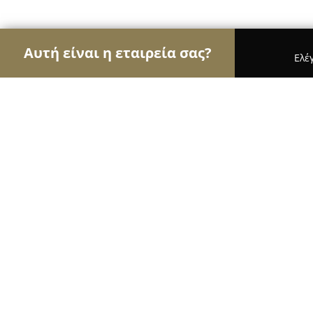
Αυτή είναι η εταιρεία σας?
Ελέ
Αετοί των κοσμημάτων
Κοσμήματα, Χειροποίητα
Cosi e Cosa
9.2
(57)
Βεροια, Τσαλδάρη 25, Αριστοτέλους 12