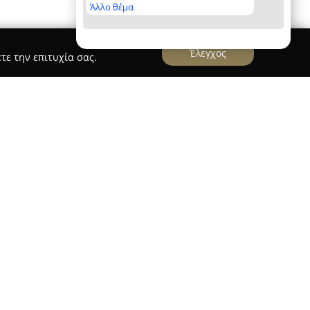
Άλλο θέμα
Έλεγχος
τε την επιτυχία σας.
ως ένας δημοφιλής προορισμός στη Βέροια για
ίτερα και ποιοτικά κοσμήματα. Η εταιρεία
σή της στον σχεδιασμό και την κατασκευή
η στην τέχνη του κοσμήματος και στην
αδικά σχέδια. Ένα βασικό χαρακτηριστικό που
αι η συλλογή αθλητικών κοσμημάτων,
ση στο χώρο, συνδυάζοντας την κομψότητα με
ία προήλθε από εμπειρίες σε περιβάλλοντα