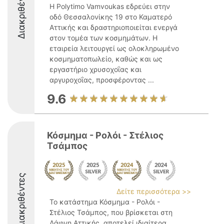
Διακριθέντες
Η Polytimo Vamvoukas εδρεύει στην
οδό Θεσσαλονίκης 19 στο Καματερό
Αττικής και δραστηριοποιείται ενεργά
στον τομέα των κοσμημάτων. Η
εταιρεία λειτουργεί ως ολοκληρωμένο
κοσμηματοπωλείο, καθώς και ως
εργαστήριο χρυσοχοΐας και
αργυροχοΐας, προσφέροντας ...
9.6
Κόσμημα - Ρολόι - Στέλιος
Τσάμπος
Διακριθέντες
Δείτε περισσότερα >>
Το κατάστημα Κόσμημα - Ρολόι -
Στέλιος Τσάμπος, που βρίσκεται στη
Δάφνη Αττικής, αποτελεί ιδιαίτερα