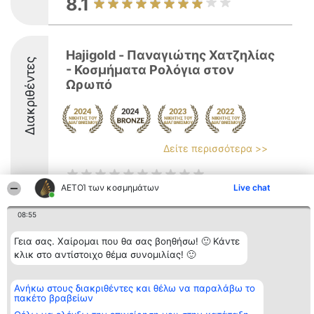
8.1
Ηajigold - Παναγιώτης Χατζηλίας
Διακριθέντες
- Κοσμήματα Ρολόγια στον
Ωρωπό
Δείτε περισσότερα >>
ΑΕΤΟΊ των κοσμημάτων
Live chat
08:55
Διοργανωτής της
Κατάταξη
Επικοινωνία
κατάταξης
Διακριθέντες
Επικοινωνία
Γεια σας. Χαίρομαι που θα σας βοηθήσω! 🙂 Κάντε
BEAUTIFUL COMPANY
Λίστα όλων
κλικ στο αντίστοιχο θέμα συνομιλίας! 🙂
Μονοπρόσωπη ΙΚΕ
των
ΤΗΛ. ΕΠΙΚΟΙΝΩΝΙΑΣ:
διακριθέντων
2104128019
Μεθοδολογία
email:
Ανήκω στους διακριθέντες και θέλω να παραλάβω το
Όροι &
πακέτο βραβείων
aetoi@beautifulcompany.co
προϋποθέσεις
ΠΟΛΙΤΙΚΗ