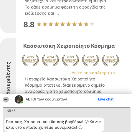
δεξιοτεχνία και τετρακονταετή εμπειρία.
Το κάθε κόσμημα φέρει τη σφραγίδα της
ειδίκευσης και ...
8.8
Κασσωτάκη Χειροποίητο Κόσμημα
Διακριθέντες
Δείτε περισσότερα >>
Η εταιρεία Κασσωτάκη Χειροποίητο
Κόσμημα αποτελεί διακεκριμένο σημείο
αναφοράς για το χειροποίητο κόσμημα
στο Ηράκλειο Κρήτης. Με σημαντική
ΑΕΤΟΊ των κοσμημάτων
Live chat
εμπειρία στον κλάδο και έμφαση στην
παραδοσιακή τεχνική, η επιχείρηση
05:47
ξεχωρίζει χάρη στις μοναδικές ...
Γεια σας. Χαίρομαι που θα σας βοηθήσω! 🙂 Κάντε
8.2
κλικ στο αντίστοιχο θέμα συνομιλίας! 🙂